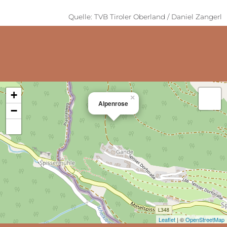
Quelle: TVB Tiroler Oberland / Daniel Zangerl
+
×
Alpenrose
−
Leaflet
| ©
OpenStreetMap