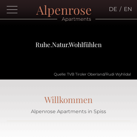
DE
/
EN
Home
Apartments
Ruhe.Natur.Wohlfühlen
Apartment 4
Apartment 5
Apartment 6
Quelle: TVB Tiroler Oberland/Rudi Wyhlidal
Apartment 7
Apartment 8
Willkommen
Apartment 9
Apartment 10
Alpenrose Apartments in Spiss
Apartment 11
Preise