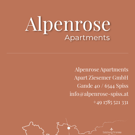
Alpenrose Apartments
Apart Ziesemer GmbH
Gande 40
/
6544
Spiss
info@alpenrose-spiss.at
+49 1785 521 331