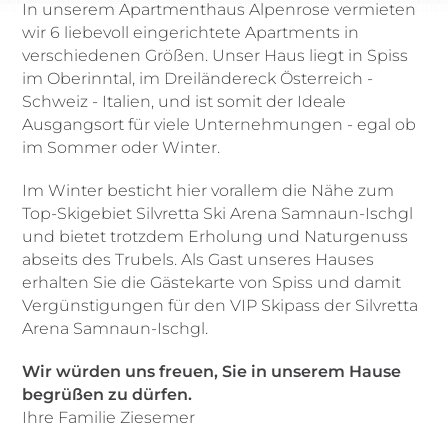
In unserem Apartmenthaus Alpenrose vermieten
Preisliste
wir 6 liebevoll eingerichtete Apartments in
Buchungsinfos
verschiedenen Größen. Unser Haus liegt in Spiss
im Oberinntal, im Dreiländereck Österreich -
Lage und Anreise
Schweiz - Italien, und ist somit der Ideale
Ausgangsort für viele Unternehmungen - egal ob
Urlaubsanfrage
im Sommer oder Winter.
Winter in Spiss
Im Winter besticht hier vorallem die Nähe zum
Top-Skigebiet Silvretta Ski Arena Samnaun-Ischgl
Sommer
und bietet trotzdem Erholung und Naturgenuss
Online Buchen
abseits des Trubels. Als Gast unseres Hauses
erhalten Sie die Gästekarte von Spiss und damit
Impressum
Vergünstigungen für den VIP Skipass der Silvretta
Arena Samnaun-Ischgl.
Datenschutz
Wir würden uns freuen, Sie in unserem Hause
begrüßen zu dürfen.
Ihre Familie Ziesemer